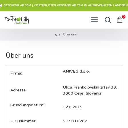
GESCHENK AB 30 € | KOSTENLOSER VERSAND AB 75 € IN AUSGEWÄHLTEN LÄNDERN
0
Über uns
Über uns
ANIVEG d.o.o.
Firma:
Ulica Frankolovskih žrtev 30,
Adresse:
3000 Celje, Slovenia
Gründungsdatum:
12.6.2019
UID Nummer:
SI19910282