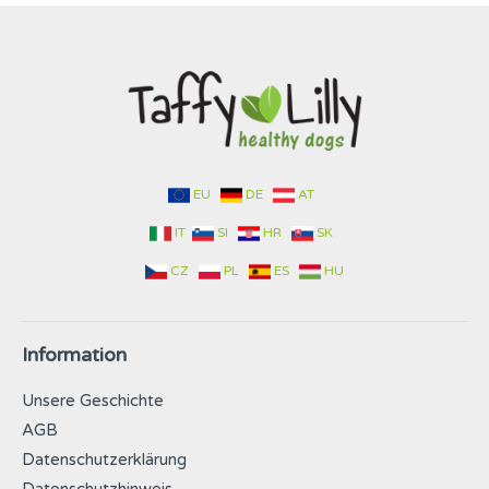
EU
DE
AT
IT
SI
HR
SK
CZ
PL
ES
HU
Information
Unsere Geschichte
AGB
Datenschutzerklärung